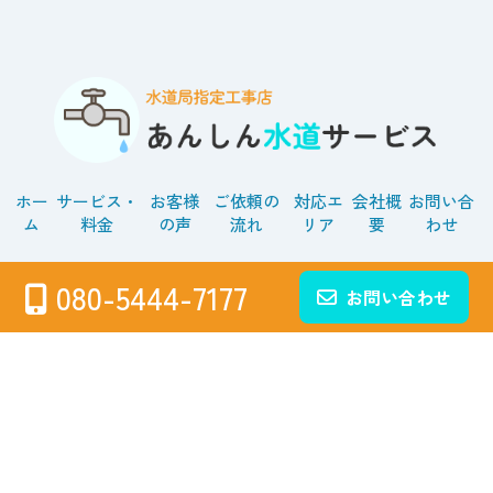
ホー
サービス・
お客様
ご依頼の
対応エ
会社概
お問い合
ム
料金
の声
流れ
リア
要
わせ
対応エリア
080-5444-7177
お問い合わせ
さいたま市（西区・北区・大宮区・見沼区・中央区・桜
区・浦和区 ・南区・緑区・岩槻区）
川口市、戸田市、蕨市、春日部市、越谷市、吉川市、草
加市、八潮市、三郷市、蓮田市、白岡市、久喜市、幸手
市、上尾市、桶川市、北本市、鴻巣市、ふじみ野市、富
士見市、志木市、朝霞市、