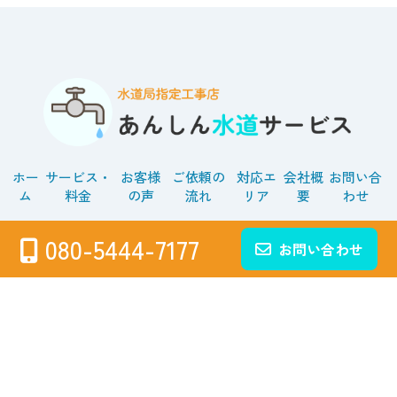
ホー
サービス・
お客様
ご依頼の
対応エ
会社概
お問い合
ム
料金
の声
流れ
リア
要
わせ
対応エリア
080-5444-7177
お問い合わせ
さいたま市（西区・北区・大宮区・見沼区・中央区・桜
区・浦和区 ・南区・緑区・岩槻区）
川口市、戸田市、蕨市、春日部市、越谷市、吉川市、草
加市、八潮市、三郷市、蓮田市、白岡市、久喜市、幸手
市、上尾市、桶川市、北本市、鴻巣市、ふじみ野市、富
士見市、志木市、朝霞市、